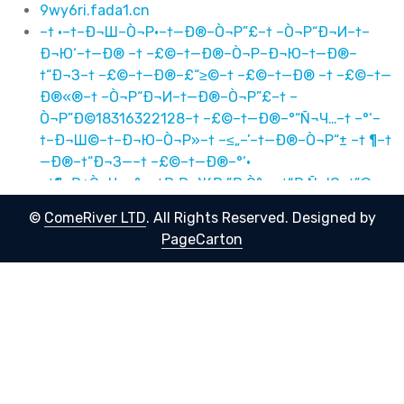
9wy6ri.fada1.cn
–† ·–†–Ð¬Ш–Ò¬Р·–†—Ð®–Ò¬Р”£–† –Ò¬Р“Ð¬И–†–
Ð¬Ю‘–†—Ð® –† –£©–†—Ð®–Ò¬Р–Ð¬Ю–†—Ð®–
†“Ð¬З–† –£©–†—Ð®–£“≥©–† –£©–†—Ð® –† –£©–†—
Ð®«®–† –Ò¬Р“Ð¬И–†—Ð®–Ò¬Р”£–† –
Ò¬Р”Ð©18316322128–† –£©–†—Ð®–°“Ñ¬Ч…–† –°‘–
†–Ð¬Ш©–†–Ð¬Ю–Ò¬Р»–† –≤„–’–†—Ð®–Ò¬Р“± –† ¶–†
—Ð®–†“Ð¬З—–† –£©–†—Ð®–°‘·
–†¶–Ð¢Ò¬Ч«–°––†Ð Ð¬ЖÐ ”Ð Ò°—–†“Ð Ñ¬Ю–†”©–
Ð¢Ò¬Ч“°–Ð¢Ò¬Ч–Ð Ò»–†”©–Ð¢Ò¬Ч”Ð Ð¬Б©–†”©–
©
ComeRiver LTD
. All Rights Reserved.
Designed by
Ð¢Ò¬Ч –†”©–Ð¢Ò¬Ч«®–†“Ð ©–Ð¢Ò¬Ч“Ð «–†“Ð
PageCarton
Ò®18316322128–†”©–Ð¢Ò¬Ч—Ð ®…–†—Ð Ð¬О–£©–
°“Ð¡—–†Ð Ð¬ЖÐ ”Ð Ò°’–Ð¢Ò¬Ч“± –†¶–Ð¢Ò¬Ч–Ð
Ò»—–†”©–Ð¢Ò¬Ч—Ð Ð¬О·
Ð ·Ð Ð¬àÐ¢·Ð Ñ¬ûÐ¢Ó£Ð Ð¢Ò·Ð Ð¬é‘Ð Ñ¬û Ð
Ð£©Ð Ñ¬ûÐ¢Ð¬éÐ Ñ¬ûÐ ÒºÐ Ð£©Ð Ñ¬ûÐ£Ò³©Ð
Ð£©Ð Ñ¬û Ð Ð£©Ð Ñ¬û«®Ð Ð¢Ò·Ð Ñ¬ûÐ¢Ó£Ð
Ð¢Ó¬ô18316322128Ð Ð£©Ð Ñ¬ûÐ¡Ò»…Ð
Ð¡‘Ð Ð¬à©Ð Ð¬éÐ¢»Ð Ð²„–’Ð Ñ¬ûÐ¢Ò± Ð