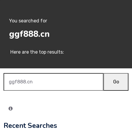
You searched for
ggf888.cn
Here are the top results:
Go
Recent Searches