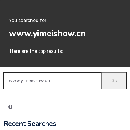
You searched for
www.yimeishow.cn
Here are the top results:
Go
Recent Searches