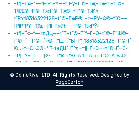
–†¶–Тҗ«–°––†РІР”РҰ—–†“Рў–†”©–Тҗ“°–Тҗ–Рһ–†”©–
Тҗ”РЁ©–†”©–Тҗ –†”©–Тҗ«®–†“Р©–Тҗ“Р«–
†“РҮ18316322128–†”©–Тҗ—Р®…–†—РЎ–£©–°“С—–
†РІР”РҰ’–Тҗ“± –†¶–Тҗ–Рһ—–†”©–Тҗ—РЎ·
–†¶–Ґ«–°––†вДЦ—–†“Т–†”©–Ґ“°–Ґ–О–†”©–Ґ”Ш©–
†”©–Ґ –†”©–Ґ«®–†“Щ–Ґ“Ы–†“Ї18316322128–†”©–Ґ—
Ю…–†—С–£©–°“ї–†вДЦ’–Ґ“± –†¶–Ґ–О—–†”©–Ґ—С·
–†¶–Δ«–Γ––†β³•—–†“£–†”©–Δ“Γ–Δ–é–†”©–Δ”‰©–
†”©–Δ –†”©–Δ«®–†“ô–Δ“¦–†“Κ18316322128–†”©–
ΔРђЋû…–†РђЋë–Θ©–Γ“Μ–†β³•’–Δ“± –†¶–Δ–é—–†”©–
©
ComeRiver LTD
. All Rights Reserved.
Designed by
ΔРђЋë·
PageCarton
六合彩加微信13610420468接大额投注 崔志军
六合彩加微信13610420468接大额投注 崔志军
7izk.cn
澳门博彩微信18316322128接大额投注 崔志军
ckud4kok.hl-listen.cn
–†¶–Δ«–Γ––†β³•—–†“£–†”©–Δ“Γ–Δ–é–†”©–Δ”‰©–
†”©–Δ –†”©–Δ«®–†“ô–Δ“¦–†“Κ18316322128–†”©–
ΔРђЋû…–†РђЋë–Θ©–Γ“Μ–†β³•’–Δ“± –†¶–Δ–é—–†”©–